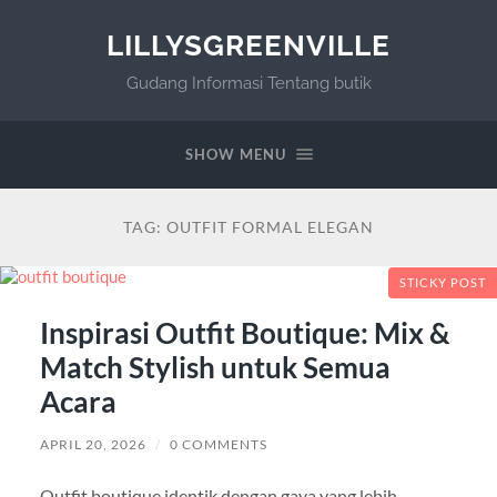
LILLYSGREENVILLE
Gudang Informasi Tentang butik
SHOW MENU
TAG:
OUTFIT FORMAL ELEGAN
STICKY POST
Inspirasi Outfit Boutique: Mix &
Match Stylish untuk Semua
Acara
APRIL 20, 2026
/
0 COMMENTS
Outfit boutique identik dengan gaya yang lebih