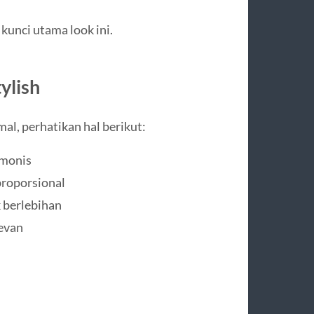
unci utama look ini.
ylish
mal, perhatikan hal berikut:
rmonis
roporsional
k berlebihan
levan