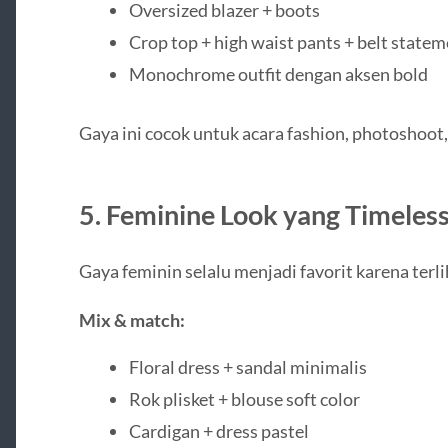
Oversized blazer + boots
Crop top + high waist pants + belt state
Monochrome outfit dengan aksen bold
Gaya ini cocok untuk acara fashion, photoshoot,
5. Feminine Look yang Timeles
Gaya feminin selalu menjadi favorit karena terl
Mix & match:
Floral dress + sandal minimalis
Rok plisket + blouse soft color
Cardigan + dress pastel