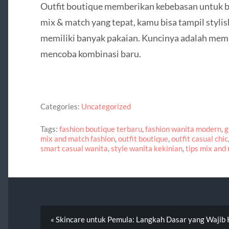
Outfit boutique memberikan kebebasan untuk b
mix & match yang tepat, kamu bisa tampil stylis
memiliki banyak pakaian. Kuncinya adalah mem
mencoba kombinasi baru.
Categories:
Uncategorized
Tags:
fashion boutique terbaru
,
fashion wanita modern
,
g
mix and match fashion
,
outfit boutique
,
outfit casual chic
smart casual wanita
,
style wanita kekinian
,
tips mix and
« Skincare untuk Pemula: Langkah Dasar yang Wajib