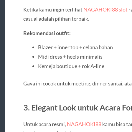
Ketika kamu ingin terlihat
NAGAHOKI88 slot
ra
casual adalah pilihan terbaik.
Rekomendasi outfit:
Blazer + inner top + celana bahan
Midi dress + heels minimalis
Kemeja boutique + rok A-line
Gaya ini cocok untuk meeting, dinner santai, ata
3. Elegant Look untuk Acara F
Untuk acara resmi,
NAGAHOKI88
kamu bisa tam