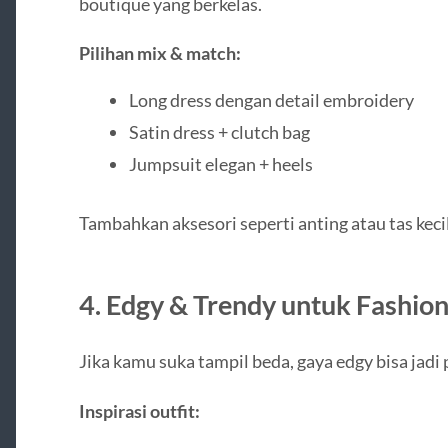
boutique yang berkelas.
Pilihan mix & match:
Long dress dengan detail embroidery
Satin dress + clutch bag
Jumpsuit elegan + heels
Tambahkan aksesori seperti anting atau tas ke
4. Edgy & Trendy untuk Fashio
Jika kamu suka tampil beda, gaya edgy bisa jadi 
Inspirasi outfit: