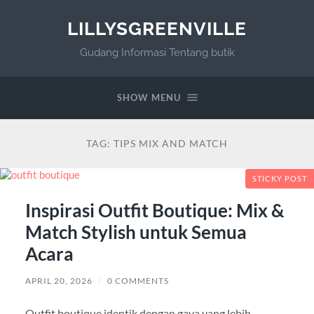
LILLYSGREENVILLE
Gudang Informasi Tentang butik
SHOW MENU
TAG:
TIPS MIX AND MATCH
STICKY POST
Inspirasi Outfit Boutique: Mix &
Match Stylish untuk Semua
Acara
APRIL 20, 2026
/
0 COMMENTS
Outfit boutique identik dengan gaya yang lebih