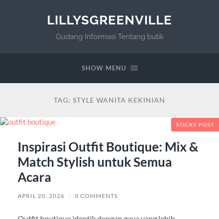
LILLYSGREENVILLE
Gudang Informasi Tentang butik
SHOW MENU
TAG:
STYLE WANITA KEKINIAN
STICKY POST
Inspirasi Outfit Boutique: Mix &
Match Stylish untuk Semua
Acara
APRIL 20, 2026
/
0 COMMENTS
Outfit boutique identik dengan gaya yang lebih