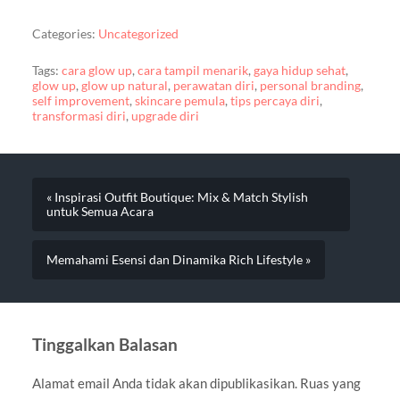
Categories:
Uncategorized
Tags:
cara glow up
,
cara tampil menarik
,
gaya hidup sehat
,
glow up
,
glow up natural
,
perawatan diri
,
personal branding
,
self improvement
,
skincare pemula
,
tips percaya diri
,
transformasi diri
,
upgrade diri
« Inspirasi Outfit Boutique: Mix & Match Stylish
untuk Semua Acara
Memahami Esensi dan Dinamika Rich Lifestyle »
Tinggalkan Balasan
Alamat email Anda tidak akan dipublikasikan.
Ruas yang